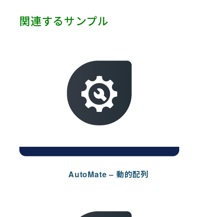
Robot HA (1)
Salesforce (5)
関連するサンプル
SAP (9)
ServiceNow (3)
Slack (1)
SmartSheet (1)
Telegram (1)
Terminal (1)
Test (1)
Twitter (1)
VMware (1)
Web Services (2)
Yahoo (1)
Zendesk (3)
AutoMate – 動的配列