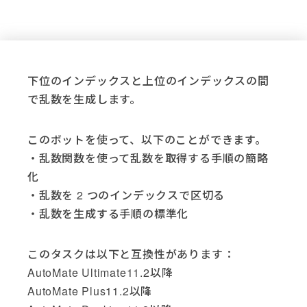
Applications
Active Directory (4)
Acumatica (3)
下位のインデックスと上位のインデックスの間
Adobe (3)
で乱数を生成します。
Adobe Sign (2)
AutoMate (37)
Basic Scripting (1)
このボットを使って、以下のことができます。
DocuSign (5)
・乱数関数を使って乱数を取得する手順の簡略
Email (4)
化
Excel (6)
・乱数を 2 つのインデックスで区切る
File System (14)
・乱数を生成する手順の標準化
Freshdesk (3)
FTP (10)
このタスクは以下と互換性があります：
Gmail (1)
AutoMate Ultimate11.2以降
Go Anywhere (1)
AutoMate Plus11.2以降
Google (3)