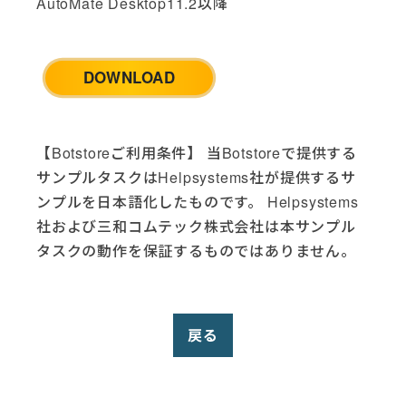
AutoMate Desktop11.2以降
Google Analytics (2)
Google Drive (6)
Google Sheets (2)
DOWNLOAD
HTTP (1)
HubSpot (4)
IBM i (4)
Jira Cloud (2)
【Botstoreご利用条件】 当Botstoreで提供する
LinkedIn (2)
サンプルタスクはHelpsystems社が提供するサ
McAfee AntiVirus (1)
ンプルを日本語化したものです。 Helpsystems
Microsoft Dynamics (1)
社および三和コムテック株式会社は本サンプル
Microsoft Excel (9)
タスクの動作を保証するものではありません。
Microsoft Office (5)
Microsoft SQL Server (2)
Microsoft Teams (1)
戻る
Microsoft Windows (5)
Opsgenie (3)
PowerShell (6)