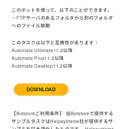
Google (3)
このボットを使って、以下のことができます。
Google Analytics (2)
・FTPサーバのあるフォルダから別のフォルダ
Google Drive (6)
へのファイル移動
Google Sheets (2)
HTTP (1)
HubSpot (4)
このタスクは以下と互換性があります：
IBM i (4)
Automate Ultimate11.2以降
Jira Cloud (2)
Automate Plus11.2以降
LinkedIn (2)
Automate Desktop11.2以降
McAfee AntiVirus (1)
Microsoft Dynamics (1)
Microsoft Excel (9)
DOWNLOAD
Microsoft Office (5)
Microsoft SQL Server (2)
Microsoft Teams (1)
【Botstoreご利用条件】 当Botstoreで提供する
Microsoft Windows (5)
サンプルタスクはHelpsystems社が提供するサ
Opsgenie (3)
ンプルを日本語化したものです。 Helpsystems