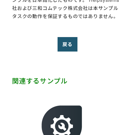
PowerShell (6)
社および三和コムテック株式会社は本サンプル
Robot HA (1)
タスクの動作を保証するものではありません。
Salesforce (5)
SAP (9)
ServiceNow (3)
Slack (1)
戻る
SmartSheet (1)
Telegram (1)
Terminal (1)
Test (1)
関連するサンプル
Twitter (1)
VMware (1)
Web Services (2)
Yahoo (1)
Zendesk (3)