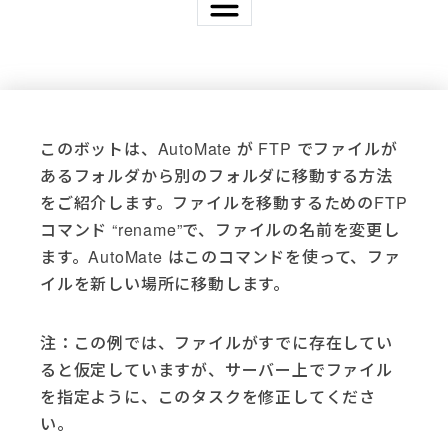
Applications
Active Directory (4)
Acumatica (3)
このボットは、AutoMate が FTP でファイルが
Adobe (3)
あるフォルダから別のフォルダに移動する方法
Adobe Sign (2)
をご紹介します。ファイルを移動するためのFTP
AutoMate (37)
Basic Scripting (1)
コマンド “rename”で、ファイルの名前を変更し
DocuSign (5)
ます。AutoMate はこのコマンドを使って、ファ
Email (4)
イルを新しい場所に移動します。
Excel (6)
File System (14)
注：この例では、ファイルがすでに存在してい
Freshdesk (3)
ると仮定していますが、サーバー上でファイル
FTP (10)
を指定ように、このタスクを修正してくださ
Gmail (1)
い。
Go Anywhere (1)