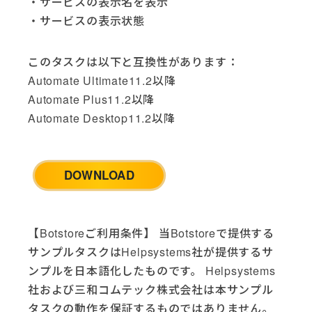
・サービスの表示名を表示
Google (3)
・サービスの表示状態
Google Analytics (2)
Google Drive (6)
このタスクは以下と互換性があります：
Google Sheets (2)
Automate Ultimate11.2以降
HTTP (1)
Automate Plus11.2以降
HubSpot (4)
Automate Desktop11.2以降
IBM i (4)
Jira Cloud (2)
LinkedIn (2)
McAfee AntiVirus (1)
DOWNLOAD
Microsoft Dynamics (1)
Microsoft Excel (9)
Microsoft Office (5)
【Botstoreご利用条件】 当Botstoreで提供する
Microsoft SQL Server (2)
サンプルタスクはHelpsystems社が提供するサ
Microsoft Teams (1)
ンプルを日本語化したものです。 Helpsystems
Microsoft Windows (5)
社および三和コムテック株式会社は本サンプル
Opsgenie (3)
タスクの動作を保証するものではありません。