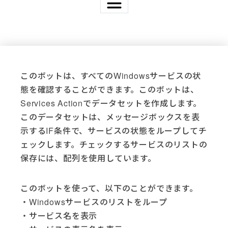
Applications
Active Directory (4)
Acumatica (3)
このボットは、すべてのWindowsサービスの状
Adobe (3)
態を確認することができます。このボットは、
Adobe Sign (2)
Services Actionでデータセットを作成します。
AutoMate (37)
Basic Scripting (1)
このデータセットは、メッセージボックスを表
DocuSign (5)
示するIF条件で、サービスの状態をループしてチ
Email (4)
ェックします。チェックするサービスのリストの
Excel (6)
保存には、配列を使用しています。
File System (14)
Freshdesk (3)
このボットを使って、以下のことができます。
FTP (10)
・Windowsサービスのリストをループ
Gmail (1)
・サービス名を表示
Go Anywhere (1)