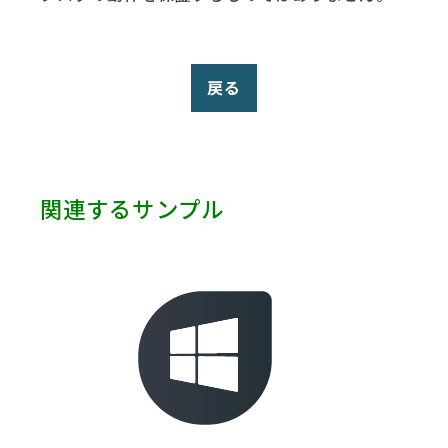
PowerShell (6)
Robot HA (1)
Salesforce (5)
SAP (9)
戻る
ServiceNow (3)
Slack (1)
SmartSheet (1)
Telegram (1)
関連するサンプル
Terminal (1)
Test (1)
Twitter (1)
VMware (1)
Web Services (2)
Yahoo (1)
Zendesk (3)