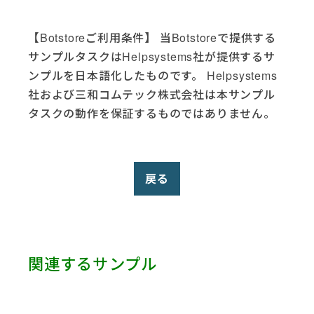
PowerShell (6)
Robot HA (1)
【Botstoreご利用条件】 当Botstoreで提供する
Salesforce (5)
サンプルタスクはHelpsystems社が提供するサ
SAP (9)
ンプルを日本語化したものです。 Helpsystems
ServiceNow (3)
社および三和コムテック株式会社は本サンプル
Slack (1)
タスクの動作を保証するものではありません。
SmartSheet (1)
Telegram (1)
Terminal (1)
Test (1)
戻る
Twitter (1)
VMware (1)
Web Services (2)
Yahoo (1)
関連するサンプル
Zendesk (3)