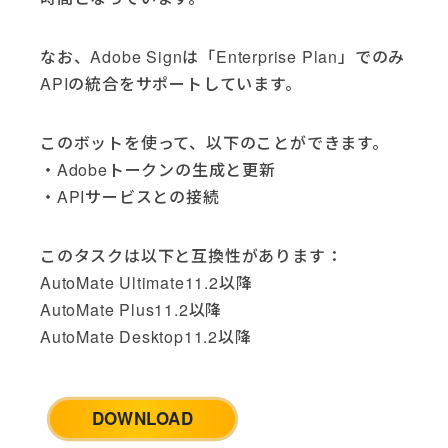
Google (3)
Google Analytics (2)
なお、Adobe Signは「Enterprise Plan」でのみ
Google Drive (6)
APIの統合をサポートしています。
Google Sheets (2)
HTTP (1)
このボットを使って、以下のことができます。
HubSpot (4)
・Adobeトークンの生成と更新
IBM i (4)
・APIサービスとの接続
Jira Cloud (2)
LinkedIn (2)
McAfee AntiVirus (1)
このタスクは以下と互換性があります：
Microsoft Dynamics (1)
AutoMate Ultimate11.2以降
Microsoft Excel (9)
AutoMate Plus11.2以降
Microsoft Office (5)
AutoMate Desktop11.2以降
Microsoft SQL Server (2)
Microsoft Teams (1)
Microsoft Windows (5)
DOWNLOAD
Opsgenie (3)