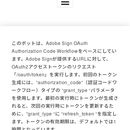
Applications
Active Directory (4)
Acumatica (3)
このボットは、Adobe Sign OAuth
Adobe (3)
Authorization Code Workflowをベースにしてい
Adobe Sign (2)
ます。Adobe Signが提供するURLに対して、
AutoMate (37)
Basic Scripting (1)
OAuth2アクセストークンのリクエスト
DocuSign (5)
「/oauth/token」を実行します。初回のトークン
Email (4)
生成には、”authorization_code”（認証コードワ
Excel (6)
ークフロー）タイプの “grant_type “パラメータ
File System (14)
を使用します。最初の実行時にトークンが生成さ
Freshdesk (3)
れると、次回の実行時にトークンを更新するた
FTP (10)
めに、”grant_type “に “refresh_token “を指定し
Gmail (1)
ます。トークンの有効期限は、デフォルトでは1
Go Anywhere (1)
時間となっています。