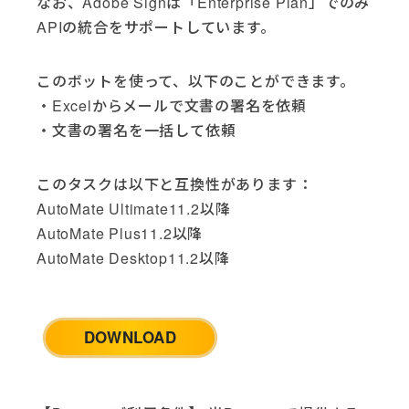
なお、Adobe Signは「Enterprise Plan」でのみ
Google (3)
APIの統合をサポートしています。
Google Analytics (2)
Google Drive (6)
このボットを使って、以下のことができます。
Google Sheets (2)
・Excelからメールで文書の署名を依頼
HTTP (1)
・文書の署名を一括して依頼
HubSpot (4)
IBM i (4)
Jira Cloud (2)
このタスクは以下と互換性があります：
LinkedIn (2)
AutoMate Ultimate11.2以降
McAfee AntiVirus (1)
AutoMate Plus11.2以降
Microsoft Dynamics (1)
AutoMate Desktop11.2以降
Microsoft Excel (9)
Microsoft Office (5)
Microsoft SQL Server (2)
DOWNLOAD
Microsoft Teams (1)
Microsoft Windows (5)
Opsgenie (3)