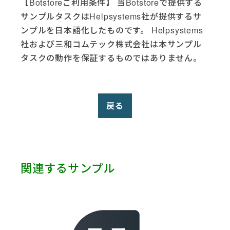
【Botstoreご利用条件】 当Botstoreで提供する
PowerShell (6)
サンプルタスクはHelpsystems社が提供するサ
Robot HA (1)
ンプルを日本語化したものです。 Helpsystems
Salesforce (5)
社および三和コムテック株式会社は本サンプル
SAP (9)
タスクの動作を保証するものではありません。
ServiceNow (3)
Slack (1)
SmartSheet (1)
Telegram (1)
戻る
Terminal (1)
Test (1)
Twitter (1)
VMware (1)
Web Services (2)
関連するサンプル
Yahoo (1)
Zendesk (3)