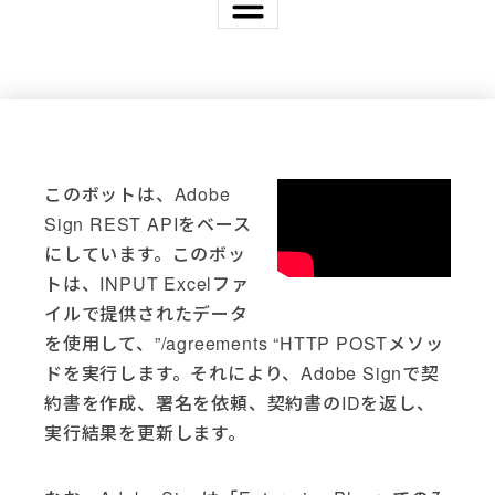
Applications
Active Directory (4)
Acumatica (3)
Adobe (3)
このボットは、Adobe
Adobe Sign (2)
Sign REST APIをベース
AutoMate (37)
Basic Scripting (1)
にしています。このボッ
DocuSign (5)
トは、INPUT Excelファ
Email (4)
イルで提供されたデータ
Excel (6)
を使用して、”/agreements “HTTP POSTメソッ
File System (14)
ドを実行します。それにより、Adobe Signで契
Freshdesk (3)
約書を作成、署名を依頼、契約書のIDを返し、
FTP (10)
実行結果を更新します。
Gmail (1)
Go Anywhere (1)