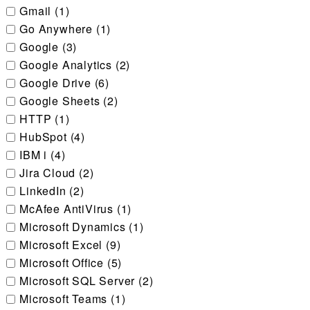
Gmail (1)
Go Anywhere (1)
Google (3)
Google Analytics (2)
Google Drive (6)
Google Sheets (2)
HTTP (1)
HubSpot (4)
IBM i (4)
Jira Cloud (2)
LinkedIn (2)
McAfee AntiVirus (1)
Microsoft Dynamics (1)
Microsoft Excel (9)
Microsoft Office (5)
Microsoft SQL Server (2)
Microsoft Teams (1)