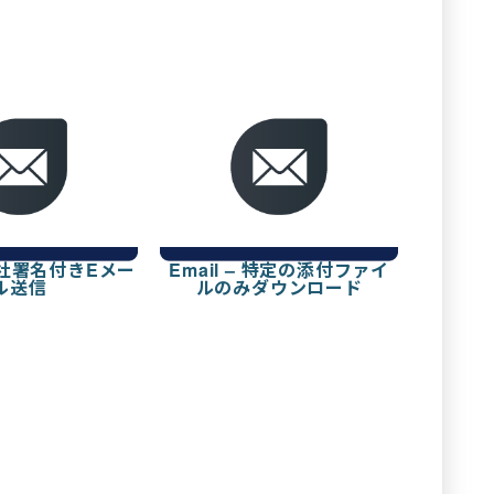
 会社署名付きEメー
Email – 特定の添付ファイ
ル送信
ルのみダウンロード