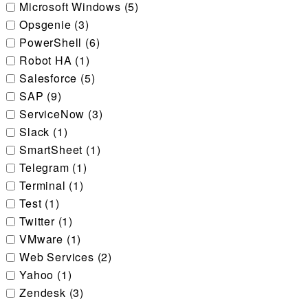
Microsoft Windows (5)
Opsgenie (3)
PowerShell (6)
Robot HA (1)
Salesforce (5)
SAP (9)
ServiceNow (3)
Slack (1)
SmartSheet (1)
Telegram (1)
Terminal (1)
Test (1)
Twitter (1)
VMware (1)
Web Services (2)
Yahoo (1)
Zendesk (3)