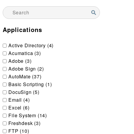
検索
Applications
Active Directory (4)
Acumatica (3)
Adobe (3)
Adobe Sign (2)
AutoMate (37)
Basic Scripting (1)
DocuSign (5)
Email (4)
Excel (6)
File System (14)
Freshdesk (3)
FTP (10)