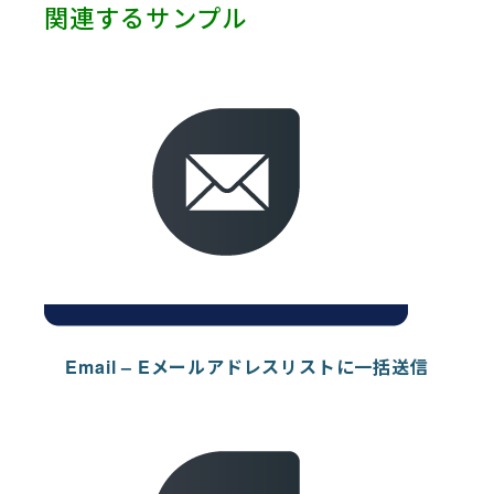
Robot HA (1)
関連するサンプル
Salesforce (5)
SAP (9)
ServiceNow (3)
Slack (1)
SmartSheet (1)
Telegram (1)
Terminal (1)
Test (1)
Twitter (1)
VMware (1)
Web Services (2)
Yahoo (1)
Email – Eメールアドレスリストに一括送信
Zendesk (3)