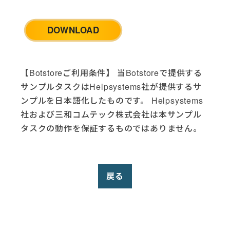
Google Analytics (2)
Google Drive (6)
DOWNLOAD
Google Sheets (2)
HTTP (1)
HubSpot (4)
IBM i (4)
【Botstoreご利用条件】 当Botstoreで提供する
Jira Cloud (2)
サンプルタスクはHelpsystems社が提供するサ
LinkedIn (2)
ンプルを日本語化したものです。 Helpsystems
McAfee AntiVirus (1)
社および三和コムテック株式会社は本サンプル
Microsoft Dynamics (1)
タスクの動作を保証するものではありません。
Microsoft Excel (9)
Microsoft Office (5)
Microsoft SQL Server (2)
戻る
Microsoft Teams (1)
Microsoft Windows (5)
Opsgenie (3)
PowerShell (6)