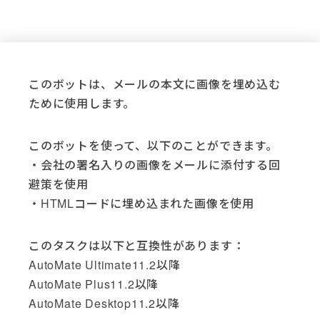
Applications
Active Directory (4)
Acumatica (3)
このボットは、メールの本文に画像を埋め込む
Adobe (3)
ために使用します。
Adobe Sign (2)
AutoMate (37)
Basic Scripting (1)
このボットを使って、以下のことができます。
DocuSign (5)
・会社の署名入りの画像をメールに添付する回
Email (4)
避策を使用
Excel (6)
・HTMLコードに埋め込まれた画像を使用
File System (14)
Freshdesk (3)
このタスクは以下と互換性があります：
FTP (10)
AutoMate Ultimate11.2以降
Gmail (1)
AutoMate Plus11.2以降
Go Anywhere (1)
AutoMate Desktop11.2以降
Google (3)