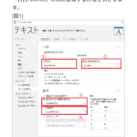
す。
[図1]