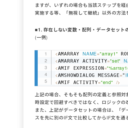
ますが、いずれの場合も当該ステップを経
実施する等、「無視して継続」以外の方法
■1. 存在しない変数・配列・データセッ
(一例)
<
NAME
=
"array1"
AMARRAY 
 RO
<
=
"set"
N
AMARRAY ACTIVITY
<
=
"%array1
AMIF EXPRESSION
<
=
I
AMSHOWDIALOG MESSAGE
"
<
=
"end"
/
>
AMIF ACTIVITY
上記の場合、そもそも配列の定義と参照対
時設定で回避すべきではなく、ロジックの
また、上記がデータセットの場合は、「データ
スを先に別のIF文で比較してからIF文を