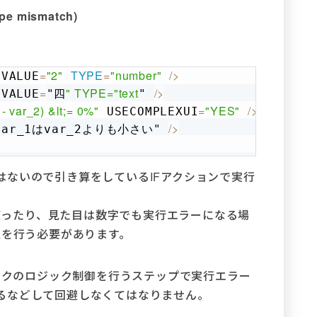
mismatch)
=
"2"
TYPE
=
"number"
/
>
 VALUE
Copy
=
" TYPE="
text
/
>
 VALUE
"四
" 
- var_2) &lt;= 0%"
=
"YES"
/
>
 USECOMPLEXUI
/
>
var_1はvar_2よりも小さい" 
はないので引き算をしているIFアクションで実行
を使ったり、見た目は数字でも実行エラーになる場
処を行う必要があります。
タスクのロジック制御を行うステップで実行エラー
るなどして回避しなくてはなりません。