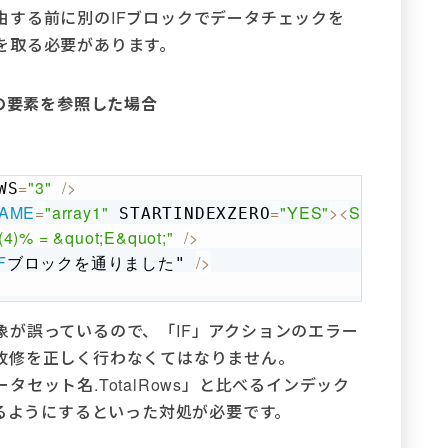
由する前に別のIFブロックでデータチェックを
を取る必要があります。
トの要素を参照した場合
=
"3"
/
>
WS
Copy
AME
=
"array1"
=
"YES"
>
<
SETTER
 STARTINDEXZERO
 I
(4)% = &quot;E&quot;"
/
>
F
/
>
ブロックを通りました" 
象が誤っているので、「IF」アクションのエラー
改修を正しく行わなくてはなりません。
セット名.TotalRows」と比べるインデック
通るようにするといった対処が必要です。