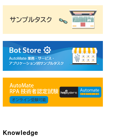
=
"0"
=
"A"
/
>
<
SETTER
=
"1"
=
NDEX
 VALUE
 INDEX
 VALUE
Knowledge