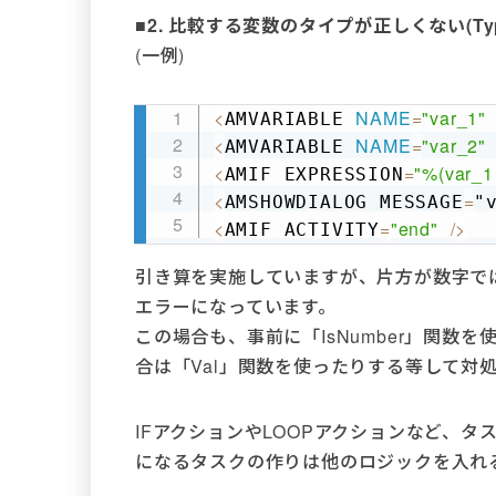
■2. 比較する変数のタイプが正しくない(Type 
(一例)
<
NAME
=
"var_1"
AMVARIABLE 
<
NAME
=
"var_2"
AMVARIABLE 
<
=
"%(var_1 
AMIF EXPRESSION
<
=
AMSHOWDIALOG MESSAGE
"
<
=
"end"
/
>
AMIF ACTIVITY
引き算を実施していますが、片方が数字で
エラーになっています。
この場合も、事前に「IsNumber」関数
合は「Val」関数を使ったりする等して対
IFアクションやLOOPアクションなど、
になるタスクの作りは他のロジックを入れ