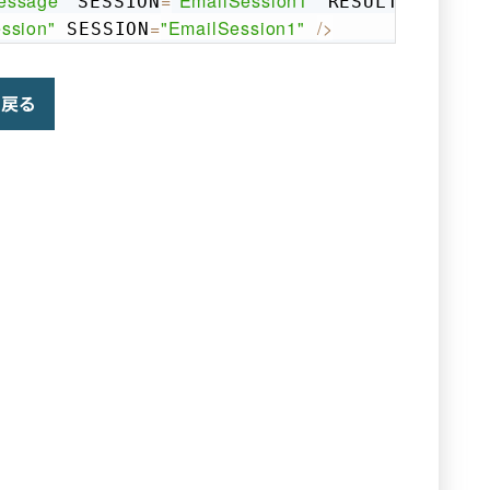
essage"
=
"EmailSession1"
 SESSION
 RESULTDATASET
ssion"
=
"EmailSession1"
/
>
 SESSION
戻る