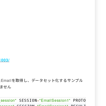
1003/
たEmailを取得し、データセット化するサンプル
しません
_session"
=
"EmailSession1"
 SESSION
 PROTOCOLTYPE
Copy