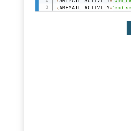
<
=
"one_m
AMEMAIL ACTIVITY
<
=
"end_se
AMEMAIL ACTIVITY