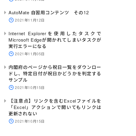
AutoMate 自習用コンテンツ その12
2021年11月12日
Internet Explorerを使用したタスクで
Microsoft Edgeが開かれてしまいタスクが
実行エラーになる
2021年11月05日
内閣府のページから祝日一覧をダウンロー
ドし、特定日付が祝日かどうかを判定する
サンプル
2021年10月15日
【注意点】リンクを含むExcelファイルを
「Excel」アクションで開いてもリンクは
更新されない
2021年10月15日
=
"ews"
=
com
"
 EMAILADDRESS
"automate1@example.