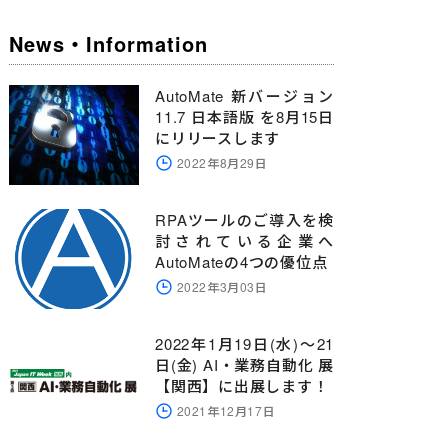
=
"dataset1"
=
"%AMTrigger.MessageID%"
 MESSAGEID
 S
News・Information
AutoMate 新バージョン
11.7 日本語版 を8月15日
にリリースします
2022年8月29日
RPAツールのご導入を検
討されている企業へ
AutoMateの4つの優位点
2022年3月03日
2022年1月19日(水)～21
日(金) AI・業務自動化 展
【関西】に出展します！
2021年12月17日