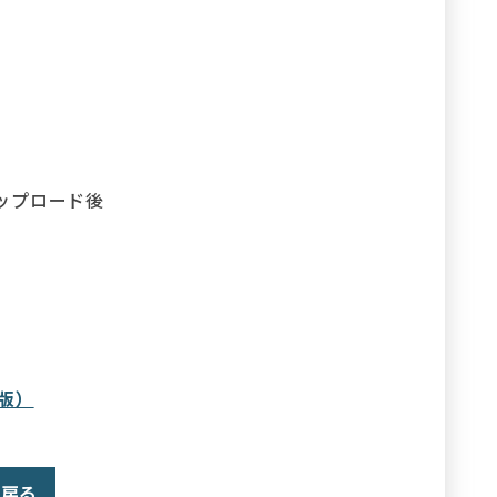
ップロード後
e版）
戻る