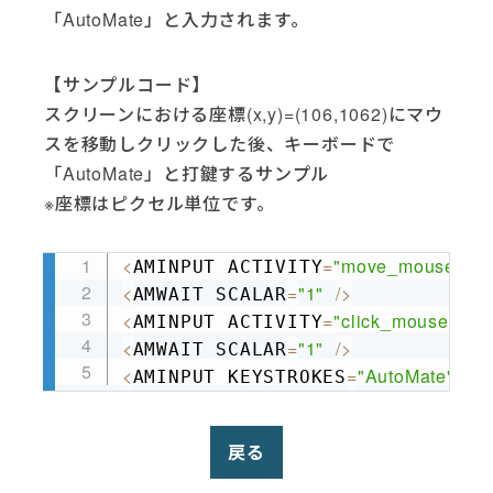
「AutoMate」と入力されます。
【サンプルコード】
スクリーンにおける座標(x,y)=(106,1062)にマウ
スを移動しクリックした後、キーボードで
「AutoMate」と打鍵するサンプル
※座標はピクセル単位です。
<
=
"move_mouse"
AMINPUT ACTIVITY
 X
Copy
<
=
"1"
/
>
AMWAIT SCALAR
<
=
"click_mouse"
/
>
AMINPUT ACTIVITY
<
=
"1"
/
>
AMWAIT SCALAR
<
=
"AutoMate"
/
>
AMINPUT KEYSTROKES
戻る