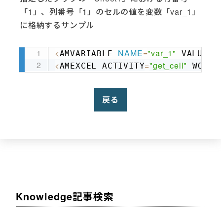
「1」、列番号「1」のセルの値を変数「var_1」
に格納するサンプル
<
NAME
=
"var_1"
=
""
AMVARIABLE 
 VALUE
Copy
<
=
"get_cell"
AMEXCEL ACTIVITY
 WORKB
戻る
Knowledge記事検索