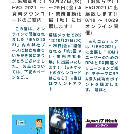
ご来場御礼：i
10月27日(水)
【お知らせ】i
EVO 2021 〜
～29日(金) A
EVO2021に出
資料ダウンロ
I・業務自動化
展致します(1
ードのご案内
展【秋】に出
0/19〜10/29
展します！
オンライン開
この度は、オン
催)
ラインで開催され
幕張メッセで202
ました「iEVO 20
1年10月27日(水)
三和コムテック
21」内の弊社ブ
～29日(金)に開催
は「iEVO2021」
ースにお立ち寄り
される「第5回 A
に出展し ” IBM i
いただき誠にあり
I・業務自動化
ユーザーのための
がとうございまし
展」に出展いたし
RPAとDX関連ソ
た。 製品につい
ます！ 【Eチケッ
リューションご紹
ては、下記のペー
トのダウンロード
介”をテーマにRP
ジをご...
はこちら】 ※当日
A導入成功のポイ
はプリントアウ
ントを講演しま
ト...
す。 是非と...