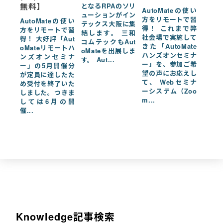
無料】
となるRPAのソリ
AutoMateの使い
ューションがイン
方をリモートで習
AutoMateの使い
テックス大阪に集
得！ これまで弊
方をリモートで習
結します。 三和
社会場で実施して
得！ 大好評「Aut
コムテックもAut
きた「AutoMate
oMateリモートハ
oMateを出展しま
ハンズオンセミナ
ンズオンセミナ
す。 Aut...
ー」を、参加ご希
ー」の5月開催分
望の声にお応えし
が定員に達したた
て、 Webセミナ
め受付を終了いた
ーシステム（Zoo
しました。つきま
m...
しては6月の開
催...
Knowledge記事検索