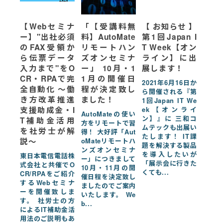
【Webセミナ
「【受講料無
【 お知らせ 】
ー】"出社必須
料】AutoMate
第1回Japan I
のFAX受領か
リモートハン
T Week【オン
ら伝票データ
ズオンセミナ
ライン】に出
入力まで"をO
ー」 10月・1
展します！
CR・RPAで完
1月の開催日
2021年6月16日か
全自動化 〜働
程が決定致し
ら開催される『第
き方改革推進
ました！
1回Japan IT We
支援助成金・I
ek【オンライ
AutoMateの使い
ン】』に 三和コ
T補助金活用
方をリモートで習
ムテックも出展い
を社労士が解
得！ 大好評「Aut
たします！ IT課
説〜
oMateリモートハ
題を解決する製品
ンズオンセミナ
を導入したいが
東日本電信電話株
ー」につきまして
「展示会に行きた
式会社と共催でO
10月・11月の開
くても...
CR/RPAをご紹介
催日程を決定致し
するWebセミナ
ましたのでご案内
ーを開催致しま
いたします。 We
す。 社労士の方
b...
によるIT補助金活
用法のご説明もあ