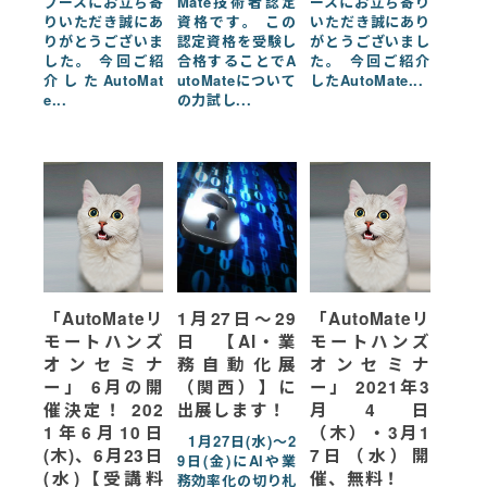
ブースにお立ち寄
Mate技術者認定
ースにお立ち寄り
りいただき誠にあ
資格です。 この
いただき誠にあり
りがとうございま
認定資格を受験し
がとうございまし
した。 今回ご紹
合格することでA
た。 今回ご紹介
介したAutoMat
utoMateについて
したAutoMate...
e...
の力試し...
「AutoMateリ
1月27日～29
「AutoMateリ
モートハンズ
日 【AI・業
モートハンズ
オンセミナ
務自動化展
オンセミナ
ー」 6月の開
（関西）】に
ー」 2021年3
催決定！ 202
出展します！
月4日
1年6月10日
（木）・3月1
1月27日(水)～2
(木)、6月23日
7日（水）開
9日(金)にAIや業
(水)【受講料
催、無料！
務効率化の切り札