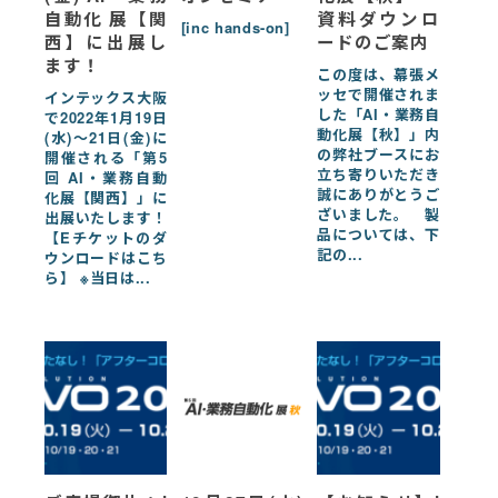
自動化 展【関
資料ダウンロ
[inc hands-on]
西】に出展し
ードのご案内
ます！
この度は、幕張メ
ッセで開催されま
インテックス大阪
した「AI・業務自
で2022年1月19日
動化展【秋】」内
(水)～21日(金)に
の弊社ブースにお
開催される「第5
立ち寄りいただき
回 AI・業務自動
誠にありがとうご
化展【関西】」に
ざいました。 製
出展いたします！
品については、下
【Eチケットのダ
記の...
ウンロードはこち
ら】 ※当日は...