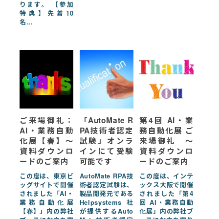
ります。 【参加
特典】先着10
名...
ご来場御礼：
「AutoMate R
第4回 AI・業
AI・業務自動
PA技術者認定
務自動化展 ご
化展【春】〜
試験」オンラ
来場御礼 ～
資料ダウンロ
インにて受験
資料ダウンロ
ードのご案内
可能です
ードのご案内
この度は、東京ビ
AutoMate RPA技
この度は、インテ
ッグサイトで開催
術者認定試験は、
ックス大阪で開催
されました「AI・
製品開発元である
されました「第4
業務自動化展
Helpsystems社
回 AI・業務自動
【春】」内の弊社
が提供するAuto
化展」内の弊社ブ