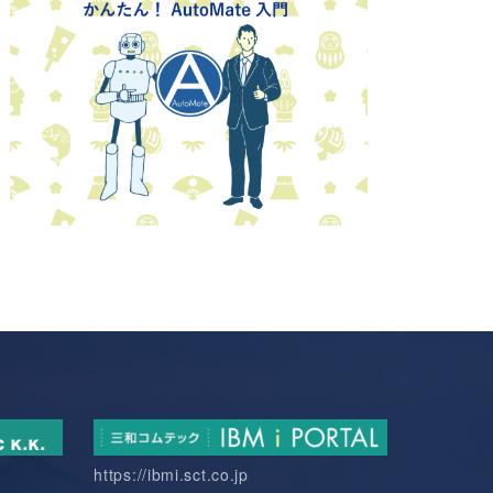
https://ibmi.sct.co.jp