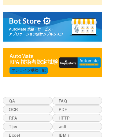
QA
FAQ
OCR
PDF
RPA
HTTP
Tips
wait
Excel
IBM i