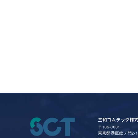
三和コムテック株
〒105-0001
東京都港区虎ノ門2-1