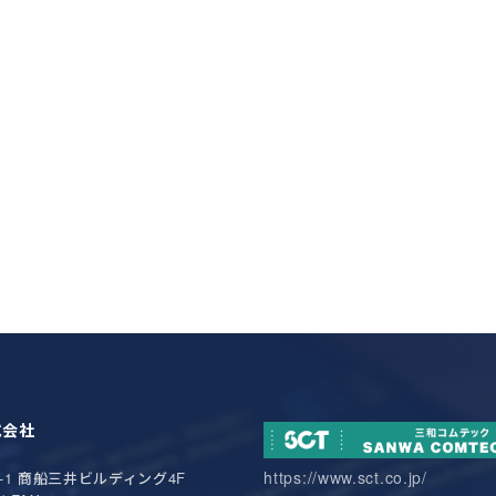
式会社
https://www.sct.co.jp/
-1
商船三井ビルディング4F